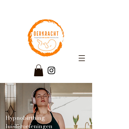
Hypnobirthing
luisteroefeningen