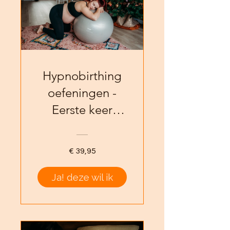
Hypnobirthing
oefeningen -
Eerste keer
bevallen
€ 39,95
Ja! deze wil ik