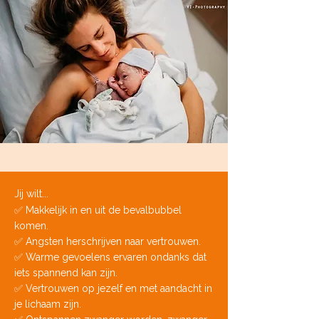
Jij wilt...​
✅ Makkelijk in en uit de bevalbubbel
komen.
✅ Angsten herschrijven naar vertrouwen.
​✅ Warme gevoelens ervaren ondanks dat
iets spannend kan zijn.
✅ Vertrouwen op jezelf en met aandacht in
je lichaam zijn.