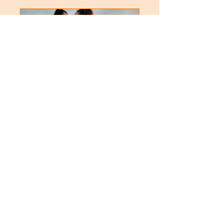
Hypnobirthing
oefeningen -
Ontspannen
zwanger zijn
DEEL 1
€ 39,95
Ja! deze wil ik