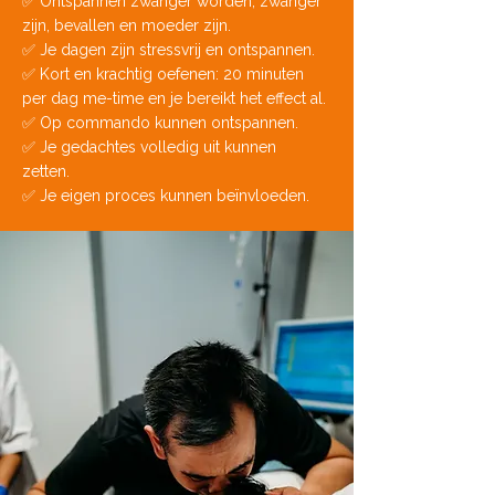
✅ Ontspannen zwanger worden, zwanger
zijn, bevallen en moeder zijn.
✅ Je dagen zijn stressvrij en ontspannen.
✅ Kort en krachtig oefenen: 20 minuten
per dag me-time en je bereikt het effect al.
✅ Op commando kunnen ontspannen.
✅ Je gedachtes volledig uit kunnen
zetten.
✅ Je eigen proces kunnen beïnvloeden.