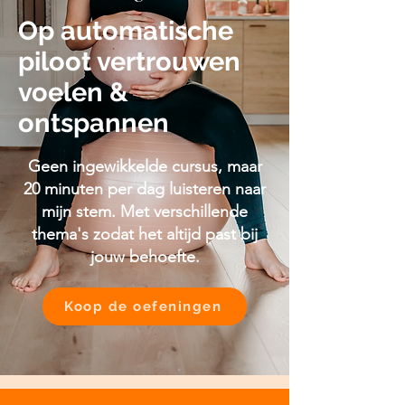
Op automatische
piloot vertrouwen
voelen &
ontspannen
Geen ingewikkelde cursus, maar
20 minuten per dag luisteren naar
mijn stem. Met verschillende
thema's zodat het altijd past bij
jouw behoefte.
Koop de oefeningen