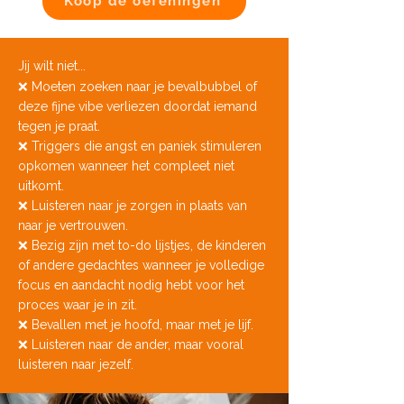
Koop de oefeningen
Jij wilt niet...​
❌ Moeten zoeken naar je bevalbubbel of
deze fijne vibe verliezen doordat iemand
tegen je praat.
❌ Triggers die angst en paniek stimuleren
opkomen wanneer het compleet niet
uitkomt.
​❌ Luisteren naar je zorgen in plaats van
naar je vertrouwen.
❌ Bezig zijn met to-do lijstjes, de kinderen
of andere gedachtes wanneer je volledige
focus en aandacht nodig hebt voor het
proces waar je in zit.
❌ Bevallen met je hoofd, maar met je lijf.
❌ Luisteren naar de ander, maar vooral
luisteren naar jezelf.