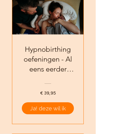
Hypnobirthing
oefeningen - Al
eens eerder
bevallen
€ 39,95
Ja! deze wil ik