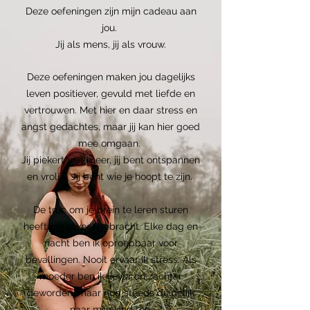
Deze oefeningen zijn mijn cadeau aan
jou.
Jij als mens, jij als vrouw.
Deze oefeningen maken jou dagelijks
leven positiever, gevuld met liefde en
vertrouwen. Met hier en daar stress en
angst gedachtes, maar jij kan hier goed
mee omgaan.
Jij piekert niet meer, jij bent ontspannen
en vrolijk.
Jij bent wie je hoopt te zijn.
De truc om je brein te leren sturen
heeft mij zoveel gebracht. Elke dag en
nacht ben ik oproepbaar voor
bevallingen. Nooit ervaar ik stress. Als
moeder ben ik liever en zachter
geworden, maar nog steeds duidelijk
naar mijn kind toe.