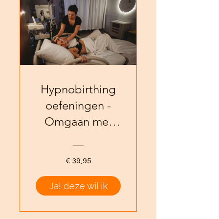
Hypnobirthing
oefeningen -
Omgaan met
weeën
€ 39,95
Ja! deze wil ik