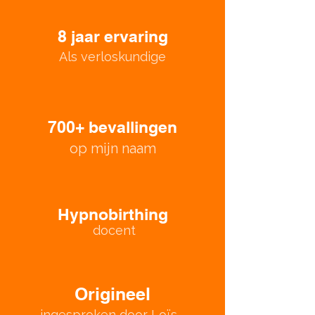
8 jaar ervaring
Als verloskundige
700+ bevallingen
op mijn naam
Hypnobirthing
docent
Origineel
ingesproken door Loïs