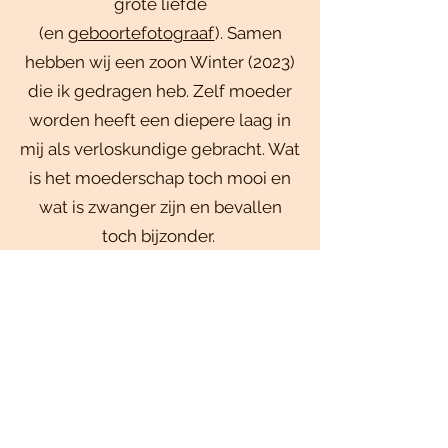
grote liefde
(en
geboortefotograaf
). Samen
hebben wij een zoon Winter (2023)
die ik gedragen heb. Zelf moeder
worden heeft een diepere laag in
mij als verloskundige gebracht. Wat
is het moederschap toch mooi en
wat is zwanger zijn en bevallen
toch bijzonder.
Wil je mij beter leren kennen? Kijk
dan eens op mijn
Instagram
.
Verdiepingen
Kinderwens en
preconceptiezorg,