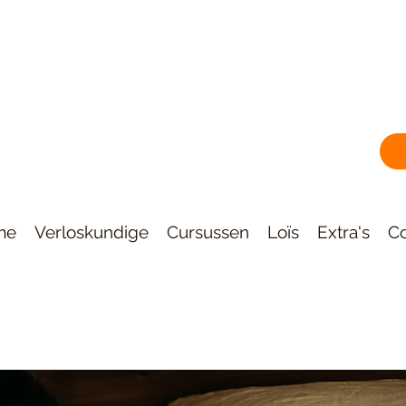
me
Verloskundige
Cursussen
Loïs
Extra's
Co