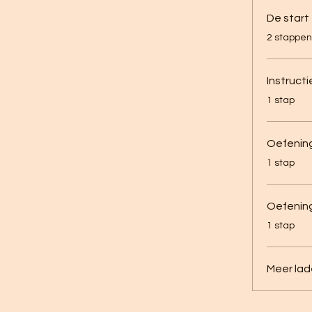
De start
.
2 stappen
Instructi
.
1 stap
Oefening
.
1 stap
Oefening
.
1 stap
Meer la