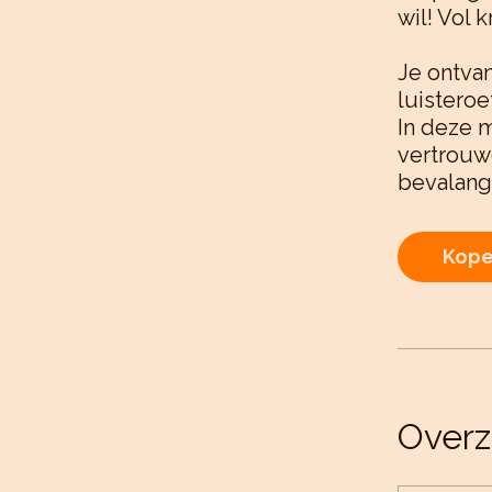
wil! Vol 
Je ontva
luisteroe
In deze 
vertrouwe
bevalang
Kop
Overz