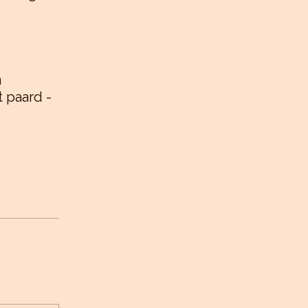
n
t paard -