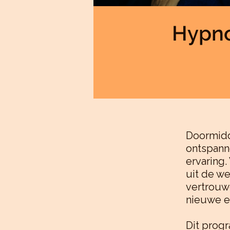
Hypno
Doormidd
ontspanne
ervaring.
uit de we
vertrouwe
nieuwe e
Dit progr