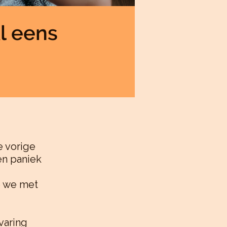
l eens
e vorige
en paniek
ie we met
varing