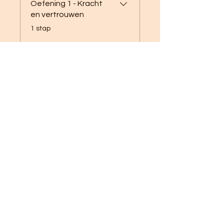
Oefening 1 - Kracht
en vertrouwen
.
1 stap
Oefening 2 -
Vertrouwen in een
inleiding
.
1 stap
Meer laden
Loïs Witmond
€ 39,95