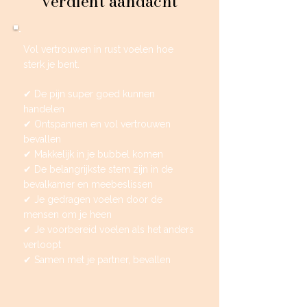
verdient aandacht
Vol vertrouwen in rust voelen hoe
sterk je bent.
✔ De pijn super goed kunnen
handelen
✔ Ontspannen en vol vertrouwen
bevallen
✔ Makkelijk in je bubbel komen
✔ De belangrijkste stem zijn in de
bevalkamer en meebeslissen
✔ Je gedragen voelen door de
mensen om je heen
✔ Je voorbereid voelen als het anders
verloopt
✔ Samen met je partner, bevallen