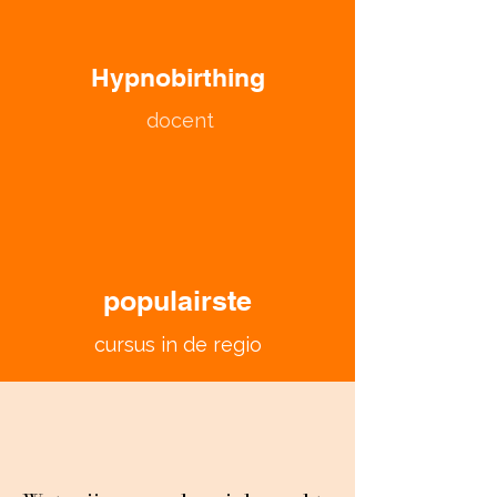
Hypnobirthing
docent
populairste
cursus in de regio