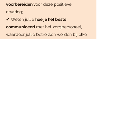
voorbereiden
voor deze positieve
ervaring;
✔ Weten jullie
hoe je het beste
communiceert
met het zorgpersoneel,
waardoor jullie betrokken worden bij elke
stap;
✔ Weten jullie
wat je moet doen
en vragen
als het anders loopt
dan gepland;
✔ Weten jullie
praktische zaken
rondom
een thuis of ziekenhuis bevalling;
✔ Voel je je
krachtig, vol vertrouwen en
sterk
om je bevalling in te gaan;
✔ en nog veel meer!
Ja dit wil ik!