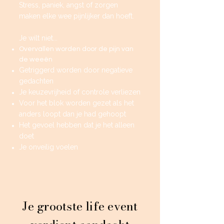
Stress, paniek, angst of zorgen
maken elke wee pijnlijker dan hoeft.
Je wilt niet​​...
Overvallen worden door de pijn van
de weeën
Getriggerd worden door negatieve
gedachten
Je keuzevrijheid of controle verliezen
Voor het blok worden gezet als het
anders loopt dan je had gehoopt
Het gevoel hebben dat je het alleen
doet
Je onveilig voelen
Je grootste life event