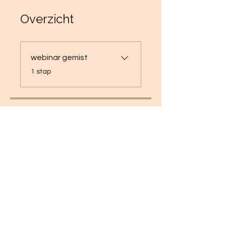
Overzicht
webinar gemist
.
1 stap
Loïs Witmond
Kopen