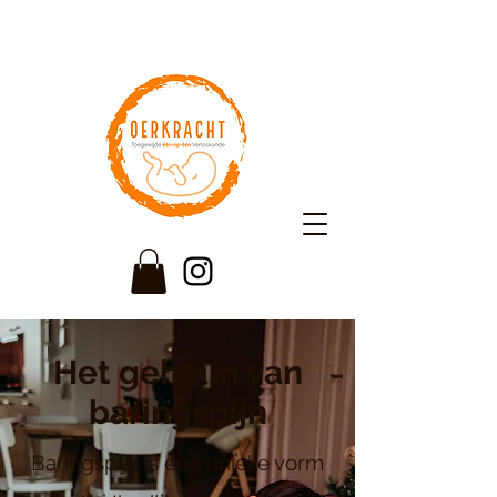
Het geheim van
baringspijn
Baringspijn is een unieke vorm