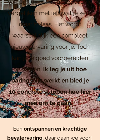
van pijn. Ik wil het graag voor je
vergelijken met iets wat je kent,
maar helaas. Het wordt
waarschijnlijk een compleet
nieuwe ervaring voor je. Toch
kan je je goed voorbereiden
op weeën.
Ik leg je uit hoe
baringspijn werkt en bied je
10 concrete stappen hoe hier
mee om te gaan.
Een
ontspannen en krachtige
bevalervaring
, daar gaan we voor!