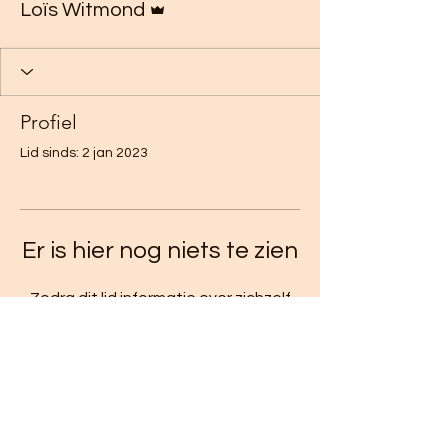
Loïs Witmond
Profiel
Lid sinds: 2 jan 2023
Er is hier nog niets te zien
Zodra dit lid informatie over zichzelf
toevoegt, zie je dat hier.
Algemene voorwaarden
Privacy statement