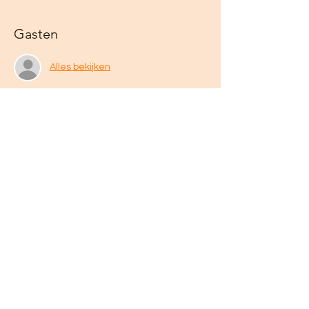
Gasten
Alles bekijken
Deel dit evenement
Algemene voorwaarden
Privacy statement
info@oerkrachtverloskundige.nl