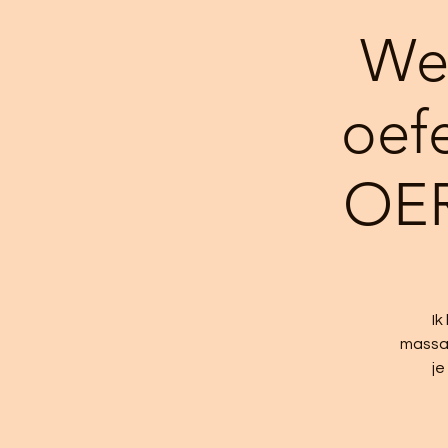
We
oef
OER
Ik
massag
je