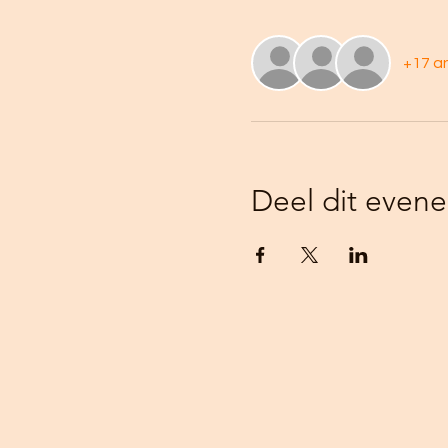
+17 a
Deel dit even