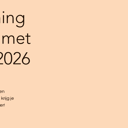
ing
 met
2026
 en
rijg je
er!