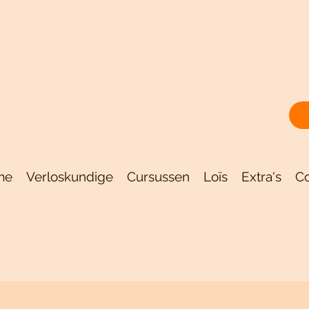
me
Verloskundige
Cursussen
Loïs
Extra's
Co