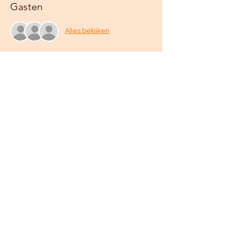
Gasten
Alles bekijken
Deel dit evenement
Algemene voorwaarden
Privacy statement
info@oerkrachtverloskundige.nl