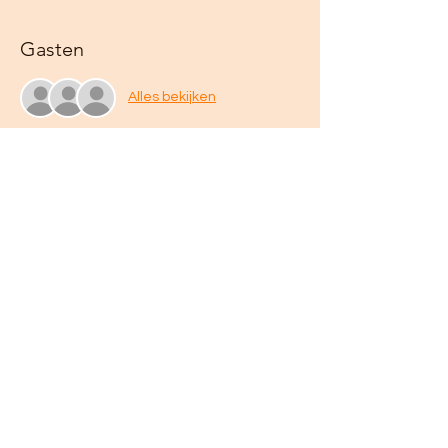
Gasten
Alles bekijken
Deel dit evenement
Algemene voorwaarden
Privacy statement
info@oerkrachtverloskundige.nl